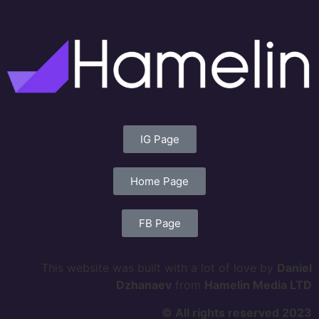
IG Page
Home Page
FB Page
This website was built with a lot of love by
Daniel
Dzhanaev
from
Hamelin Media LTD
All rights reserved 2023 ©